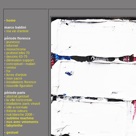
-
home
marco baldini
-
ma vie d'artiste
période florence
-
jeunesse
-
informel
-
monochrome
-
profond infini 70
-
dessins 63-75
-
élimination support
-
conceptuel
-
mailart
-
venise
-
l'or
-
livres d'artiste
-
mon sacré
-
installations florence
-
nouvelle figuration
période paris
-
abstrait gestuel
-
la ville horizontale
-
intallations paris vinavil
-
ville a-normale
-
théorie odeurs
-
nuit blanche 2008
-
-
sublime machine
-
nus avec vetements
-
labyrinthe
-
gestuel