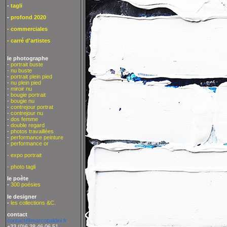
-
tagli
-
profond 2020
- commerciales
- carré d'artistes
le photographe
-
portrait buste
- nu buste
-
portrait plein pied
-
nu plein pied
-
miroir nu
-
bougie portrait
-
bougie nu
-
contrejour portrat
-
contrejour nu
-
dos femme
-
double regard
-
photos travaillées
-
performance peinture
-
performance or
- expo portrait
- photo tagli
le poète
-
300 poésies
le designer
-
les collections &C.
contact
contact@marcobaldini.fr
+33 (0)6 38 46 06 51