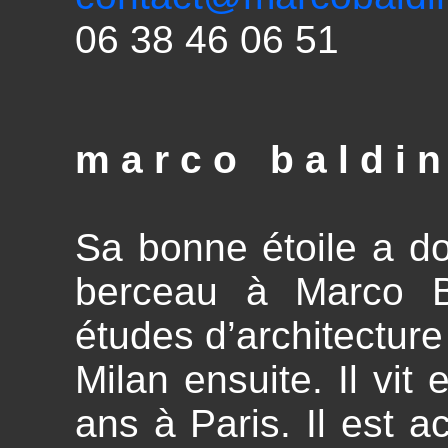
06 38 46 06 51
m a r c o b a l d i 
Sa bonne étoile a 
berceau à Marco Ba
études d’architecture
Milan ensuite. Il vit 
ans à Paris. Il est a